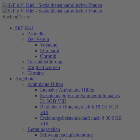
Suchen
SkF Kiel
Aktuelles
Der Verein
Vorstand
Ehrenamt
Chronik
Geschäftsführung
Mitglied werden
Termine
Angebote
Ambulante Hilfen
Intensive Ambulante Hilfen
Sozialpädagogische Familienhilfe nach §
31 SGB VIII
Begleiteter Umgang nach § 18 (3) SGB
VIII
Erziehungsbeistandschaft nach § 30 SGB
VIII
Beratungsstellen
Schwangerschaftsberatung