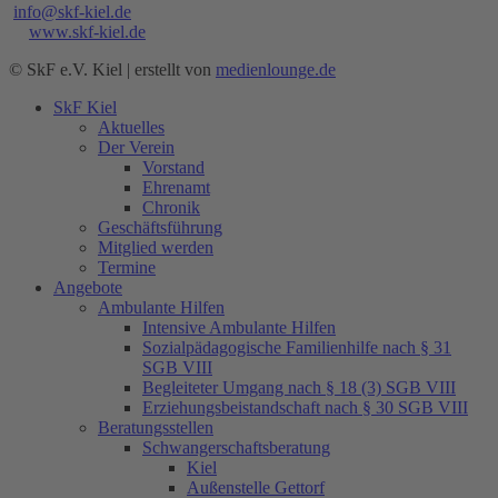
@
info@skf-kiel.de
Web
www.skf-kiel.de
© SkF e.V. Kiel | erstellt von
medienlounge.de
SkF Kiel
Aktuelles
Der Verein
Vorstand
Ehrenamt
Chronik
Geschäftsführung
Mitglied werden
Termine
Angebote
Ambulante Hilfen
Intensive Ambulante Hilfen
Sozialpädagogische Familienhilfe nach § 31
SGB VIII
Begleiteter Umgang nach § 18 (3) SGB VIII
Erziehungsbeistandschaft nach § 30 SGB VIII
Beratungsstellen
Schwangerschaftsberatung
Kiel
Außenstelle Gettorf