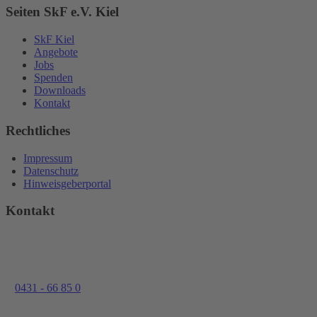
Seiten SkF e.V. Kiel
SkF Kiel
Angebote
Jobs
Spenden
Downloads
Kontakt
Rechtliches
Impressum
Datenschutz
Hinweisgeberportal
Kontakt
eschäftsstelle des SkF e.V. Kiel
üsterstraße 30
24146 Kiel
el.
0431 - 66 85 0
ax 0431 - 66 85 106