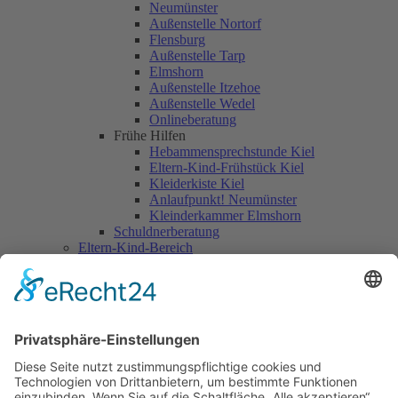
Neumünster
Außenstelle Nortorf
Flensburg
Außenstelle Tarp
Elmshorn
Außenstelle Itzehoe
Außenstelle Wedel
Onlineberatung
Frühe Hilfen
Hebammensprechstunde Kiel
Eltern-Kind-Frühstück Kiel
Kleiderkiste Kiel
Anlaufpunkt! Neumünster
Kleinderkammer Elmshorn
Schuldnerberatung
Eltern-Kind-Bereich
Eltern-Kind-Haus
Sonstige betreute Wohnform
Kinder-Jugendhaus-Bereich
Kindertagesstätten
Kita St. Antoniushaus
Kita St. Answerushaus
Wohnbereich für Menschen mit Behinderungen
Wohngruppen für Kinder und Jugendliche
Besondere Wohnform für Erwachsene