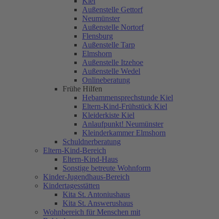
Kiel
Außenstelle Gettorf
Neumünster
Außenstelle Nortorf
Flensburg
Außenstelle Tarp
Elmshorn
Außenstelle Itzehoe
Außenstelle Wedel
Onlineberatung
Frühe Hilfen
Hebammensprechstunde Kiel
Eltern-Kind-Frühstück Kiel
Kleiderkiste Kiel
Anlaufpunkt! Neumünster
Kleinderkammer Elmshorn
Schuldnerberatung
Eltern-Kind-Bereich
Eltern-Kind-Haus
Sonstige betreute Wohnform
Kinder-Jugendhaus-Bereich
Kindertagesstätten
Kita St. Antoniushaus
Kita St. Answerushaus
Wohnbereich für Menschen mit