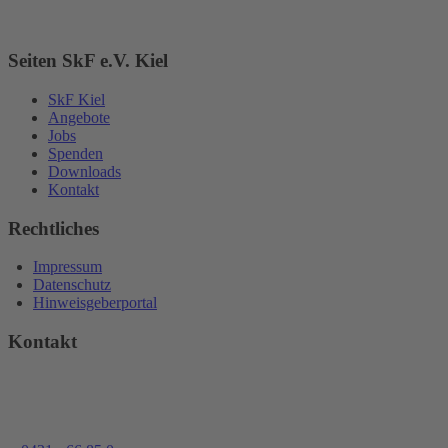
Seiten SkF e.V. Kiel
SkF Kiel
Angebote
Jobs
Spenden
Downloads
Kontakt
Rechtliches
Impressum
Datenschutz
Hinweisgeberportal
Kontakt
eschäftsstelle des SkF e.V. Kiel
üsterstraße 30
24146 Kiel