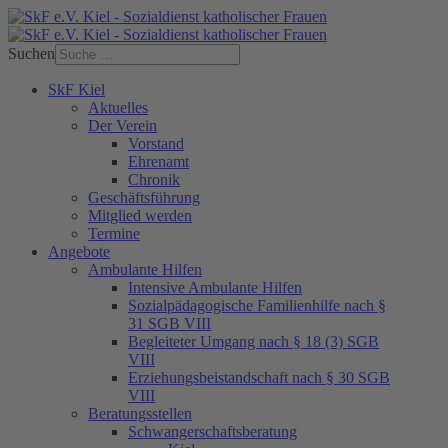
Suchen
SkF Kiel
Aktuelles
Der Verein
Vorstand
Ehrenamt
Chronik
Geschäftsführung
Mitglied werden
Termine
Angebote
Ambulante Hilfen
Intensive Ambulante Hilfen
Sozialpädagogische Familienhilfe nach §
31 SGB VIII
Begleiteter Umgang nach § 18 (3) SGB
VIII
Erziehungsbeistandschaft nach § 30 SGB
VIII
Beratungsstellen
Schwangerschaftsberatung