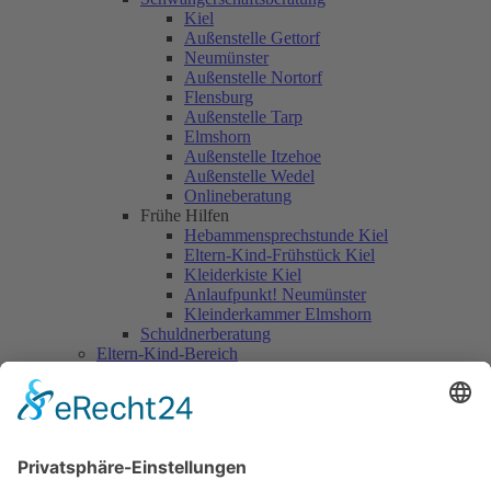
Kiel
Außenstelle Gettorf
Neumünster
Außenstelle Nortorf
Flensburg
Außenstelle Tarp
Elmshorn
Außenstelle Itzehoe
Außenstelle Wedel
Onlineberatung
Frühe Hilfen
Hebammensprechstunde Kiel
Eltern-Kind-Frühstück Kiel
Kleiderkiste Kiel
Anlaufpunkt! Neumünster
Kleinderkammer Elmshorn
Schuldnerberatung
Eltern-Kind-Bereich
Eltern-Kind-Haus
Sonstige betreute Wohnform
Kinder-Jugendhaus-Bereich
Kindertagesstätten
Kita St. Antoniushaus
Kita St. Answerushaus