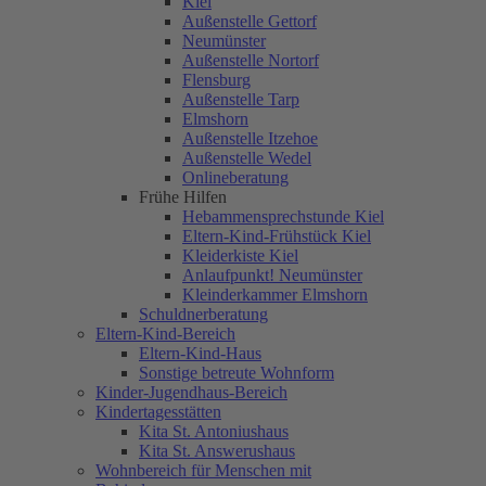
Kiel
Außenstelle Gettorf
Neumünster
Außenstelle Nortorf
Flensburg
Außenstelle Tarp
Elmshorn
Außenstelle Itzehoe
Außenstelle Wedel
Onlineberatung
Frühe Hilfen
Hebammensprechstunde Kiel
Eltern-Kind-Frühstück Kiel
Kleiderkiste Kiel
Anlaufpunkt! Neumünster
Kleinderkammer Elmshorn
Schuldnerberatung
Eltern-Kind-Bereich
Eltern-Kind-Haus
Sonstige betreute Wohnform
Kinder-Jugendhaus-Bereich
Kindertagesstätten
Kita St. Antoniushaus
Kita St. Answerushaus
Wohnbereich für Menschen mit