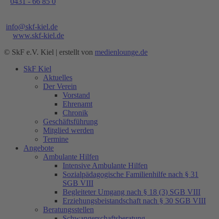
el.
0431 - 66 85 0
ax 0431 - 66 85 106
@
info@skf-kiel.de
Web
www.skf-kiel.de
© SkF e.V. Kiel | erstellt von
medienlounge.de
SkF Kiel
Aktuelles
Der Verein
Vorstand
Ehrenamt
Chronik
Geschäftsführung
Mitglied werden
Termine
Angebote
Ambulante Hilfen
Intensive Ambulante Hilfen
Sozialpädagogische Familienhilfe nach § 31
SGB VIII
Begleiteter Umgang nach § 18 (3) SGB VIII
Erziehungsbeistandschaft nach § 30 SGB VIII
Beratungsstellen
Schwangerschaftsberatung